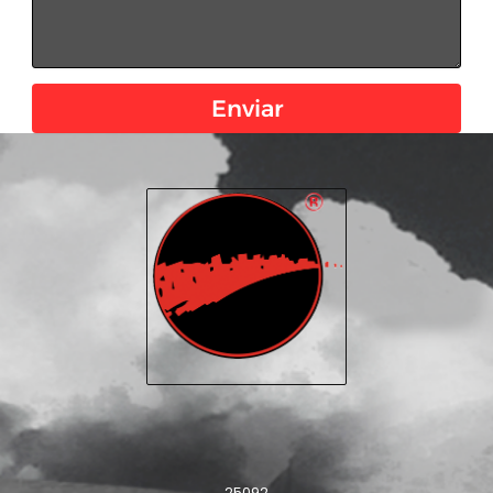
Enviar
25092